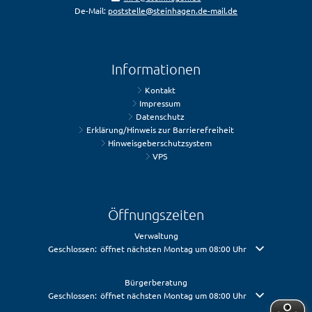
De-Mail:
poststelle@steinhagen.de-mail.de
Informationen
Kontakt
Impressum
Datenschutz
Erklärung/Hinweis zur Barrierefreiheit
Hinweisgeberschutzsystem
VPS
Öffnungszeiten
Verwaltung
Klicken, um weitere Öffnungs- oder Schließzeiten auszublenden
Geschlossen:
öffnet nächsten Montag um 08:00 Uhr
Bürgerberatung
Klicken, um weitere Öffnungs- oder Schließzeiten auszublenden
Geschlossen:
öffnet nächsten Montag um 08:00 Uhr