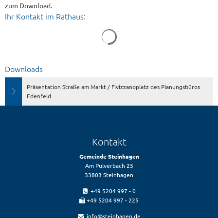
zum Download.
/
Ihr Kontakt im Rathaus:
Fivizzanoplatz
Downloads
Präsentation Straße am Markt / Fivizzanoplatz des Planungsbüros
Edenfeld
Kontakt
Gemeinde Steinhagen
Am Pulverbach 25
33803 Steinhagen
+49 5204 997 - 0
+49 5204 997 - 225
info@steinhagen.de