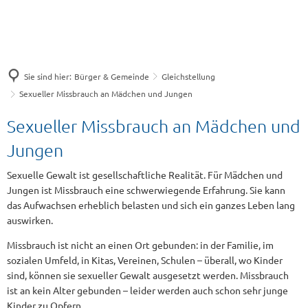
Sie sind hier:
Bürger & Gemeinde
Gleichstellung
Sexueller Missbrauch an Mädchen und Jungen
Sexueller
Sexueller Missbrauch an Mädchen und
Missbrauch
Jungen
an
Sexuelle Gewalt ist gesellschaftliche Realität. Für Mädchen und
Jungen ist Missbrauch eine schwerwiegende Erfahrung. Sie kann
Mädchen
das Aufwachsen erheblich belasten und sich ein ganzes Leben lang
und
auswirken.
Jungen
Missbrauch ist nicht an einen Ort gebunden: in der Familie, im
sozialen Umfeld, in Kitas, Vereinen, Schulen – überall, wo Kinder
sind, können sie sexueller Gewalt ausgesetzt werden. Missbrauch
ist an kein Alter gebunden – leider werden auch schon sehr junge
Kinder zu Opfern.