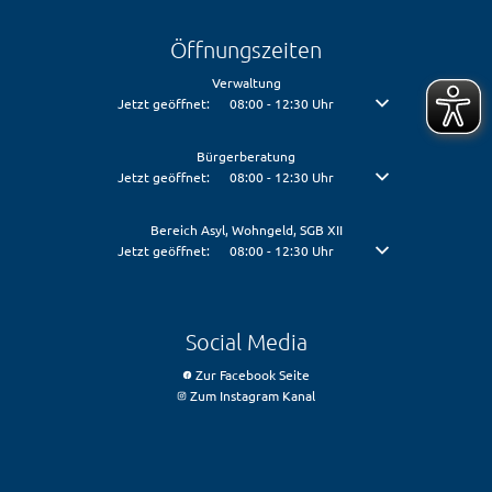
Öffnungszeiten
Verwaltung
Klicken, um weitere Öffnungs- oder Schließzeiten auszublenden
Jetzt geöffnet:
08:00
-
12:30
Uhr
Von 08:00 bis 12:30 U
Bürgerberatung
Klicken, um weitere Öffnungs- oder Schließzeiten auszublenden
Jetzt geöffnet:
08:00
-
12:30
Uhr
Von 08:00 bis 12:30 U
Bereich Asyl, Wohngeld, SGB XII
Klicken, um weitere Öffnungs- oder Schließzeiten auszublenden
Jetzt geöffnet:
08:00
-
12:30
Uhr
Von 08:00 bis 12:30 U
Social Media
Zur Facebook Seite
Zum Instagram Kanal