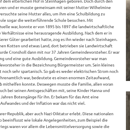
f dem elterlichen Hof in Steinhagen geboren. Doch durch den
ahren und er musste gemeinsam mit seiner Mutter Wilhelmine
versuchte seine Mutter alles, um ihm eine Schulbildung zu
hule sogar die weiterführende Schule besuchen. Mit
elle war, konnte er von 1895 bis 1897 die landwirtschaftliche
e Verhältnisse eine herausragende Ausbildung. Nach dem er in
erer Güter gearbeitet hatte, zog es ihn wieder nach Steinhagen.
inen Kotten und etwas Land, dort betrieben sie Landwirtschaft
urde Cronsholl dann mit nur 37 Jahren Gemeindevorsteher. Er war
hrung und eine gute Ausbildung. Gemeindevorsteher war man
vorsteher in die Bezeichnung Bürgermeister um. Sein kleines
st noch sehr spartanisch. So gab es weder elektrischen Strom noch
ehrenamtlich war, bedeutete es einen enormen Zeitaufwand,
eb mithelfen konnte. Deswegen musste die Familie, allen voran
 auch bei seinen Amtsgeschäften mit, seine Kinder Hanna und
Jahren Botengänge für ihn. Er bekam für das Amt eine
Aufwandes und der Inflation war das nicht viel.
er-Republik, aber auch Nazi-Diktatur erlebt. Diese nationalen
o beeinflusst wie lokale Angelegenheiten, zum Beispiel die
riegs waren vor allem die Lebensmittelversorgung sowie die