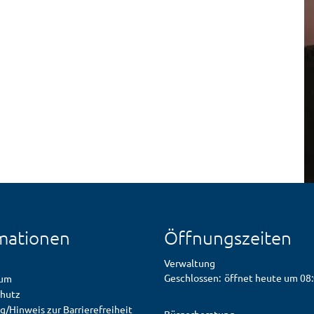
mationen
Öffnungszeiten
Verwaltung
Klicken, um weitere Öffnungs- od
Geschlossen:
öffnet heute um 08
sum
hutz
g/Hinweis zur Barrierefreiheit