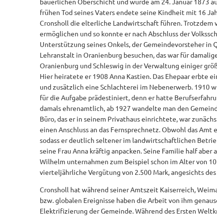
bäuerlichen Oberschicht und wurde am 24. Januar 1873 au
frühen Tod seines Vaters endete seine Kindheit mit 16 J
Cronsholl die elterliche Landwirtschaft führen. Trotzdem 
ermöglichen und so konnte er nach Abschluss der Volkssc
Unterstützung seines Onkels, der Gemeindevorsteher in Qu
Lehranstalt in Oranienburg besuchen, das war für damalig
Oranienburg und Schleswig in der Verwaltung einiger größ
Hier heiratete er 1908 Anna Kastien. Das Ehepaar erbte e
und zusätzlich eine Schlachterei im Nebenerwerb. 1910 w
für die Aufgabe prädestiniert, denn er hatte Berufserfa
damals ehrenamtlich, ab 1927 wandelte man den Gemeinde
Büro, das er in seinem Privathaus einrichtete, war zunäch
einen Anschluss an das Fernsprechnetz. Obwohl das Amt 
sodass er deutlich seltener im landwirtschaftlichen Betri
seine Frau Anna kräftig anpacken. Seine Familie half aber
Wilhelm unternahmen zum Beispiel schon im Alter von 10 
vierteljährliche Vergütung von 2.500 Mark, angesichts des 
Cronsholl hat während seiner Amtszeit Kaiserreich, Weimar
bzw. globalen Ereignisse haben die Arbeit von ihm genaus
Elektrifizierung der Gemeinde. Während des Ersten Weltk