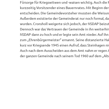
Fürsorge für Kriegswitwen und -waisen wichtig. Auch die 
kurzzeitig Vorsitzender eines Bauernrates. Mit Beginn der
entscheiden. Die Gemeindevorsteher mussten die Weisun
Außerdem existierte der Gemeinderat nur noch formal, da
wurden. Cronsholl weigerte sich jedoch, der NSDAP beizutr
Dennoch war das Vertrauen der Gemeinde in ihn weiterhin 
NSDAP dann zu hoch und er legte sein Amt nieder. Auf ihn
zum „Ehrenbürgermeister“ ernannt. Seine distanzierte Ha
kurz vor Kriegsende 1945 einen Aufruf, dass Steinhagen ni
Auch nach dem Ausscheiden aus dem Amt nahm er regen A
der ganzen Gemeinde nach seinem Tod 1960 auf dem „Al