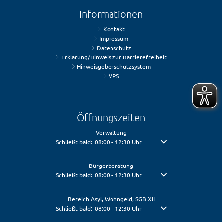
Informationen
Kontakt
Impressum
Datenschutz
Erklärung/Hinweis zur Barrierefreiheit
Hinweisgeberschutzsystem
VPS
Öffnungszeiten
Verwaltung
Klicken, um weitere Öffnungs- oder Schließzeiten auszublen
Schließt bald:
08:00
-
12:30
Uhr
Von 08:00 bis 12:30 Uhr
Bürgerberatung
Klicken, um weitere Öffnungs- oder Schließzeiten auszublen
Schließt bald:
08:00
-
12:30
Uhr
Von 08:00 bis 12:30 Uhr
Bereich Asyl, Wohngeld, SGB XII
Klicken, um weitere Öffnungs- oder Schließzeiten auszublen
Schließt bald:
08:00
-
12:30
Uhr
Von 08:00 bis 12:30 Uhr