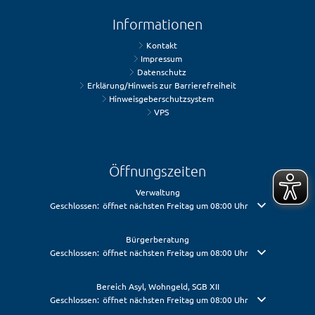
Informationen
Kontakt
Impressum
Datenschutz
Erklärung/Hinweis zur Barrierefreiheit
Hinweisgeberschutzsystem
VPS
Öffnungszeiten
Verwaltung
Klicken, um weitere Öffnungs- oder Schließzeiten auszublenden
Geschlossen:
öffnet nächsten Freitag um 08:00 Uhr
Bürgerberatung
Klicken, um weitere Öffnungs- oder Schließzeiten auszublenden
Geschlossen:
öffnet nächsten Freitag um 08:00 Uhr
Bereich Asyl, Wohngeld, SGB XII
Klicken, um weitere Öffnungs- oder Schließzeiten auszublenden
Geschlossen:
öffnet nächsten Freitag um 08:00 Uhr