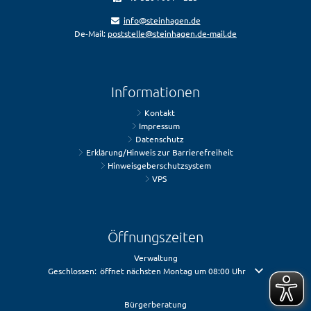
info@steinhagen.de
De-Mail:
poststelle@steinhagen.de-mail.de
Informationen
Kontakt
Impressum
Datenschutz
Erklärung/Hinweis zur Barrierefreiheit
Hinweisgeberschutzsystem
VPS
Öffnungszeiten
Verwaltung
Klicken, um weitere Öffnungs- oder Schließzeiten auszublenden
Geschlossen:
öffnet nächsten Montag um 08:00 Uhr
Bürgerberatung