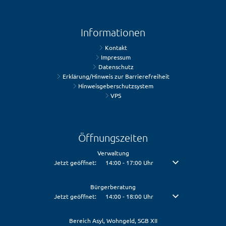
Informationen
Kontakt
Impressum
Datenschutz
Erklärung/Hinweis zur Barrierefreiheit
Hinweisgeberschutzsystem
VPS
Öffnungszeiten
Verwaltung
Klicken, um weitere Öffnungs- oder Schließzeiten auszublenden
Jetzt geöffnet:
14:00
-
17:00
Uhr
Von 14:00 bis 17:00 U
Bürgerberatung
Klicken, um weitere Öffnungs- oder Schließzeiten auszublenden
Jetzt geöffnet:
14:00
-
18:00
Uhr
Von 14:00 bis 18:00 U
Bereich Asyl, Wohngeld, SGB XII