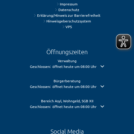
Impressum
Datenschutz
Erklärung/Hinweis zur Barrierefreiheit
Hinweisgeberschutzsystem
VPS
Öffnungszeiten
Verwaltung
Klicken, um weitere Öffnungs- oder Schließzeiten auszublende
Geschlossen:
öffnet heute um 08:00 Uhr
Bürgerberatung
Klicken, um weitere Öffnungs- oder Schließzeiten auszublende
Geschlossen:
öffnet heute um 08:00 Uhr
Bereich Asyl, Wohngeld, SGB XII
Klicken, um weitere Öffnungs- oder Schließzeiten auszublende
Geschlossen:
öffnet heute um 08:00 Uhr
Social Media