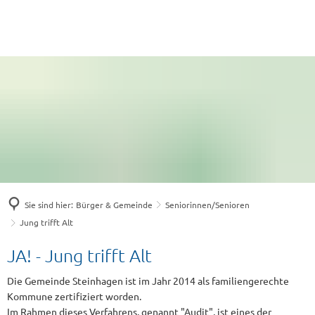
Sie sind hier:
Bürger & Gemeinde
Seniorinnen/Senioren
Jung trifft Alt
Jung
JA! - Jung trifft Alt
trifft
Die Gemeinde Steinhagen ist im Jahr 2014 als familiengerechte
Kommune zertifiziert worden.
Alt
Im Rahmen dieses Verfahrens, genannt "Audit", ist eines der