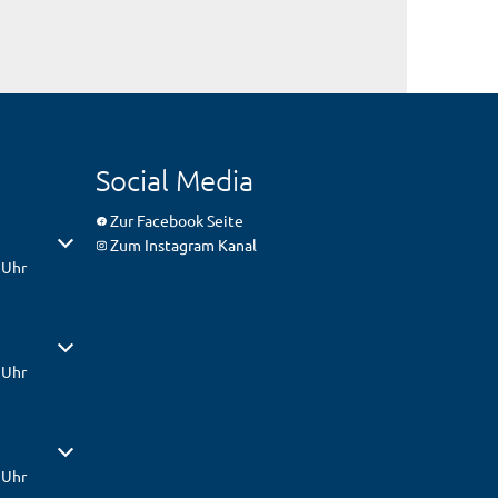
Social Media
Zur Facebook Seite
er Schließzeiten auszublenden
Zum Instagram Kanal
 Uhr
er Schließzeiten auszublenden
 Uhr
er Schließzeiten auszublenden
 Uhr