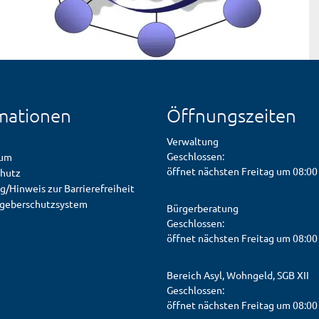
mationen
Öffnungszeiten
Verwaltung
Klicken, um weitere Öffnungs- od
Geschlossen:
sum
öffnet nächsten Freitag um 08:00
hutz
g/Hinweis zur Barrierefreiheit
geberschutzsystem
Bürgerberatung
Klicken, um weitere Öffnungs- od
Geschlossen:
öffnet nächsten Freitag um 08:00
Bereich Asyl, Wohngeld, SGB XII
Klicken, um weitere Öffnungs- od
Geschlossen:
öffnet nächsten Freitag um 08:00