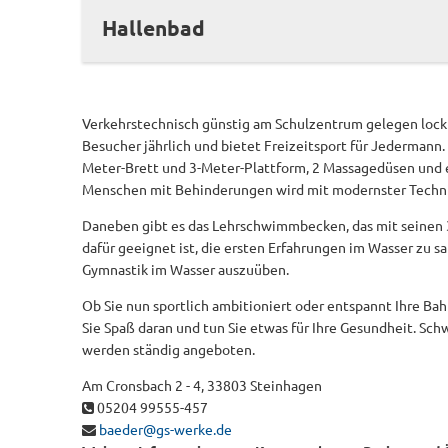
Hallenbad
Verkehrstechnisch günstig am Schulzentrum gelegen lock
Besucher jährlich und bietet Freizeitsport für Jedermann
Meter-Brett und 3-Meter-Plattform, 2 Massagedüsen und e
Menschen mit Behinderungen wird mit modernster Technik
Daneben gibt es das Lehrschwimmbecken, das mit seinen 
dafür geeignet ist, die ersten Erfahrungen im Wasser zu
Gymnastik im Wasser auszuüben.
Ob Sie nun sportlich ambitioniert oder entspannt Ihre B
Sie Spaß daran und tun Sie etwas für Ihre Gesundheit. Sc
werden ständig angeboten.
Am Cronsbach 2 - 4, 33803 Steinhagen
05204 99555-457
baeder@gs-werke.de