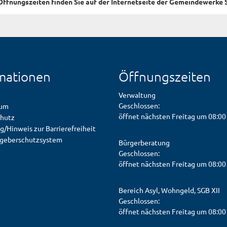
ffnungszeiten finden Sie auf der Internetseite der Gemeindewerke 
mationen
Öffnungszeiten
Verwaltung
Klicken, um weitere Öffnungs- od
Geschlossen:
sum
öffnet nächsten Freitag um 08:00
hutz
g/Hinweis zur Barrierefreiheit
geberschutzsystem
Bürgerberatung
Klicken, um weitere Öffnungs- od
Geschlossen:
öffnet nächsten Freitag um 08:00
Bereich Asyl, Wohngeld, SGB XII
Klicken, um weitere Öffnungs- od
Geschlossen:
öffnet nächsten Freitag um 08:00