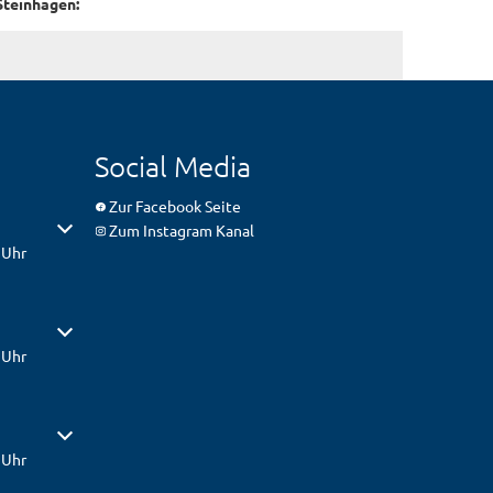
Steinhagen:
Social Media
Zur Facebook Seite
er Schließzeiten auszublenden
Zum Instagram Kanal
 Uhr
er Schließzeiten auszublenden
 Uhr
er Schließzeiten auszublenden
 Uhr