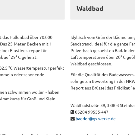
Waldbad
t das Hallenbad über 70.000
Idyllisch vom Grün der Bäume umg
. Das 25-Meter-Becken mit 1-
Sandstrand. Ideal für die ganze F
iner Einstiegstreppe für
Pulverbach gespeisten Bad. In de
 auf 29° C geheizt.
Lufttemperaturen über 20° C geöf
Waldbad geschlossen.
32,5 °C Wassertemperatur perfekt
 sammeln oder schonende
Für die Qualität des Badewassers
sehr guten Bewertung in der NRW
Report aus Brüssel das Prädikat "e
ahnen schwimmen wollen - haben
hwimmkurse für Groß und Klein
Waldbadstraße 39, 33803 Steinh
05204 99555-447
baeder@gs-werke.de