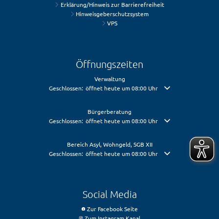
Erklärung/Hinweis zur Barrierefreiheit
Hinweisgeberschutzsystem
VPS
Öffnungszeiten
Verwaltung
Klicken, um weitere Öffnungs- oder Schließzeiten auszublende
Geschlossen:
öffnet heute um 08:00 Uhr
Bürgerberatung
Klicken, um weitere Öffnungs- oder Schließzeiten auszublende
Geschlossen:
öffnet heute um 08:00 Uhr
Bereich Asyl, Wohngeld, SGB XII
Klicken, um weitere Öffnungs- oder Schließzeiten auszublende
Geschlossen:
öffnet heute um 08:00 Uhr
Social Media
Zur Facebook Seite
Zum Instagram Kanal