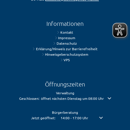
Informationen
Kontakt
Impressum
Datenschutz
Erklärung/Hinweis zur Barrierefreiheit
Hinweisgeberschutzsystem
VPS
Öffnungszeiten
Verwaltung
Klicken, um weitere Öffnungs- oder Schließzeiten auszublenden
Geschlossen:
öffnet nächsten Dienstag um 08:00 Uhr
Bürgerberatung
Klicken, um weitere Öffnungs- oder Schließzeiten auszublenden
Jetzt geöffnet:
14:00
-
17:00
Uhr
Von 14:00 bis 17:00 U