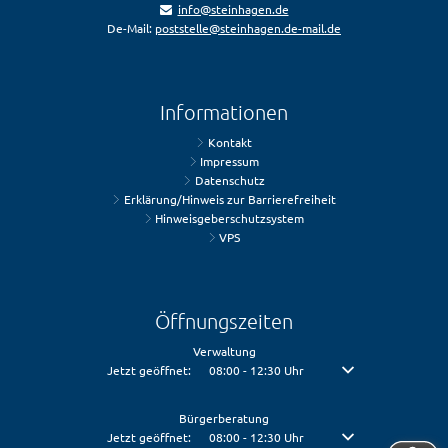
info@steinhagen.de
De-Mail:
poststelle@steinhagen.de-mail.de
Informationen
Kontakt
Impressum
Datenschutz
Erklärung/Hinweis zur Barrierefreiheit
Hinweisgeberschutzsystem
VPS
Öffnungszeiten
Verwaltung
Klicken, um weitere Öffnungs- oder Schließzeiten auszublenden
Jetzt geöffnet:
08:00
-
12:30
Uhr
Von 08:00 bis 12:30 U
Bürgerberatung
Klicken, um weitere Öffnungs- oder Schließzeiten auszublenden
Jetzt geöffnet:
08:00
-
12:30
Uhr
Von 08:00 bis 12:30 U