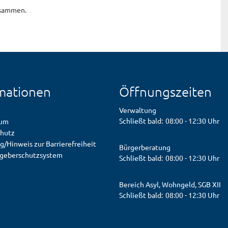
usammen.
mationen
Öffnungszeiten
Verwaltung
Klicken, um weitere Öffnungs- od
Schließt bald:
08:00
-
12:30
Uhr
sum
hutz
g/Hinweis zur Barrierefreiheit
Bürgerberatung
geberschutzsystem
Klicken, um weitere Öffnungs- od
Schließt bald:
08:00
-
12:30
Uhr
Bereich Asyl, Wohngeld, SGB XII
Klicken, um weitere Öffnungs- od
Schließt bald:
08:00
-
12:30
Uhr