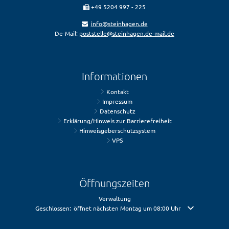
+49 5204 997 - 225
info@steinhagen.de
De-Mail:
poststelle@steinhagen.de-mail.de
Informationen
Kontakt
Impressum
Datenschutz
Erklärung/Hinweis zur Barrierefreiheit
Hinweisgeberschutzsystem
VPS
Öffnungszeiten
Verwaltung
Klicken, um weitere Öffnungs- oder Schließzeiten auszublenden
Geschlossen:
öffnet nächsten Montag um 08:00 Uhr