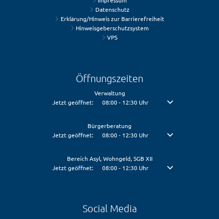
Impressum
Datenschutz
Erklärung/Hinweis zur Barrierefreiheit
Hinweisgeberschutzsystem
VPS
Öffnungszeiten
Verwaltung
Klicken, um weitere Öffnungs- oder Schließzeiten auszublenden
Jetzt geöffnet:
08:00
-
12:30
Uhr
Von 08:00 bis 12:30 U
Bürgerberatung
Klicken, um weitere Öffnungs- oder Schließzeiten auszublenden
Jetzt geöffnet:
08:00
-
12:30
Uhr
Von 08:00 bis 12:30 U
Bereich Asyl, Wohngeld, SGB XII
Klicken, um weitere Öffnungs- oder Schließzeiten auszublenden
Jetzt geöffnet:
08:00
-
12:30
Uhr
Von 08:00 bis 12:30 U
Social Media