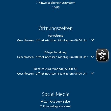
Hinweisgeberschutzsystem
VPS
Öffnungszeiten
Verwaltung
Klicken, um weitere Öffnungs- oder Schließzeiten auszublenden
Geschlossen:
öffnet nächsten Montag um 08:00 Uhr
Bürgerberatung
Klicken, um weitere Öffnungs- oder Schließzeiten auszublenden
Geschlossen:
öffnet nächsten Montag um 08:00 Uhr
Bereich Asyl, Wohngeld, SGB XII
Klicken, um weitere Öffnungs- oder Schließzeiten auszublenden
Geschlossen:
öffnet nächsten Montag um 08:00 Uhr
Social Media
Zur Facebook Seite
Zum Instagram Kanal