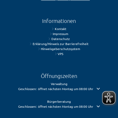
Informationen
Kontakt
Impressum
Datenschutz
Erklärung/Hinweis zur Barrierefreiheit
Hinweisgeberschutzsystem
VPS
Öffnungszeiten
Verwaltung
Klicken, um weitere Öffnungs- oder Schließzeiten auszublenden
Geschlossen:
öffnet nächsten Montag um 08:00 Uhr
Bürgerberatung
Klicken, um weitere Öffnungs- oder Schließzeiten auszublenden
Geschlossen:
öffnet nächsten Montag um 08:00 Uhr