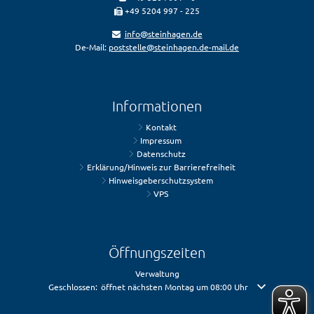
+49 5204 997 - 225
info@steinhagen.de
De-Mail:
poststelle@steinhagen.de-mail.de
Informationen
Kontakt
Impressum
Datenschutz
Erklärung/Hinweis zur Barrierefreiheit
Hinweisgeberschutzsystem
VPS
Öffnungszeiten
Verwaltung
Klicken, um weitere Öffnungs- oder Schließzeiten auszublenden
Geschlossen:
öffnet nächsten Montag um 08:00 Uhr