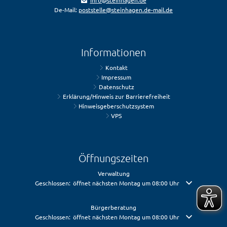
info@steinhagen.de
De-Mail:
poststelle@steinhagen.de-mail.de
Informationen
Kontakt
Impressum
Datenschutz
Erklärung/Hinweis zur Barrierefreiheit
Hinweisgeberschutzsystem
VPS
Öffnungszeiten
Verwaltung
Klicken, um weitere Öffnungs- oder Schließzeiten auszublenden
Geschlossen:
öffnet nächsten Montag um 08:00 Uhr
Bürgerberatung
Klicken, um weitere Öffnungs- oder Schließzeiten auszublenden
Geschlossen:
öffnet nächsten Montag um 08:00 Uhr