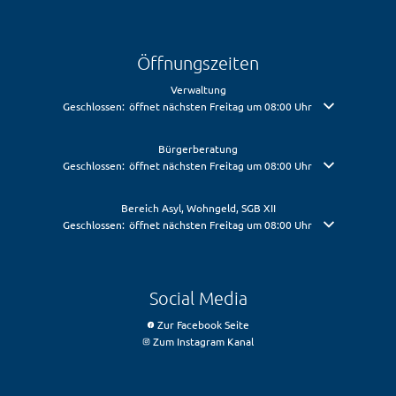
Öffnungszeiten
Verwaltung
Klicken, um weitere Öffnungs- oder Schließzeiten auszublenden
Geschlossen:
öffnet nächsten Freitag um 08:00 Uhr
Bürgerberatung
Klicken, um weitere Öffnungs- oder Schließzeiten auszublenden
Geschlossen:
öffnet nächsten Freitag um 08:00 Uhr
Bereich Asyl, Wohngeld, SGB XII
Klicken, um weitere Öffnungs- oder Schließzeiten auszublenden
Geschlossen:
öffnet nächsten Freitag um 08:00 Uhr
Social Media
Zur Facebook Seite
Zum Instagram Kanal