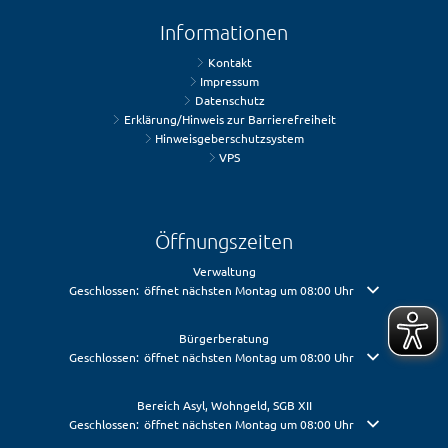
Informationen
Kontakt
Impressum
Datenschutz
Erklärung/Hinweis zur Barrierefreiheit
Hinweisgeberschutzsystem
VPS
Öffnungszeiten
Verwaltung
Klicken, um weitere Öffnungs- oder Schließzeiten auszublenden
Geschlossen:
öffnet nächsten Montag um 08:00 Uhr
Bürgerberatung
Klicken, um weitere Öffnungs- oder Schließzeiten auszublenden
Geschlossen:
öffnet nächsten Montag um 08:00 Uhr
Bereich Asyl, Wohngeld, SGB XII
Klicken, um weitere Öffnungs- oder Schließzeiten auszublenden
Geschlossen:
öffnet nächsten Montag um 08:00 Uhr