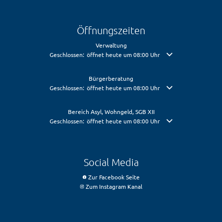
Öffnungszeiten
Verwaltung
Klicken, um weitere Öffnungs- oder Schließzeiten auszublende
Geschlossen:
öffnet heute um 08:00 Uhr
Bürgerberatung
Klicken, um weitere Öffnungs- oder Schließzeiten auszublende
Geschlossen:
öffnet heute um 08:00 Uhr
Bereich Asyl, Wohngeld, SGB XII
Klicken, um weitere Öffnungs- oder Schließzeiten auszublende
Geschlossen:
öffnet heute um 08:00 Uhr
Social Media
Zur Facebook Seite
Zum Instagram Kanal