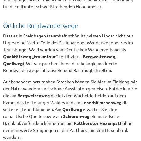
für die mitunter schweißtreibenden Höhenmeter.
Örtliche Rundwanderwege
Dass es in Steinhagen traumhaft schön ist, wissen längst nicht nur
Urgesteine: Weite Teile des Steinhagener Wanderwegenetzes im
Teutoburger Wald wurden vom Deutschen Wanderverband als
Qualitätsweg „traumtour“
zertifiziert (
Bergweltenweg,
Quellweg
). Wir versprechen Ihnen durchgängig markierte
Rundwanderwege mit ausreichend Rastmöglichkeiten.
Auf besonders naturnahen Strecken können Sie hier im Einklang mit
der Natur wandern und schöne Aussichten genießen. Entdecken Sie
die am
Bergweltenweg
die letzten Wacholderheiden auf dem
Kamm des Teutoburger Waldes und am
Leberblümchenweg
die
seltenen Leberblümchen. Am
Quellweg
erwartet Sie eine
romantische Quelle sowie am
Schierenweg
ein malerischer
Bachlauf. Außerdem können Sie am
Patthorster Hexenpatt
ohne
nennenswerte Steigungen in der Patthorst um den Hexenbrink
wandern.