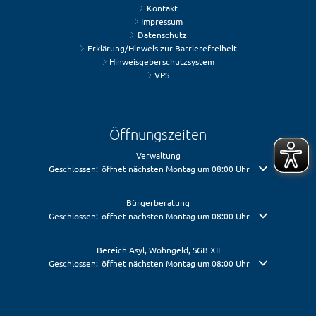
Kontakt
Impressum
Datenschutz
Erklärung/Hinweis zur Barrierefreiheit
Hinweisgeberschutzsystem
VPS
Öffnungszeiten
Verwaltung
Klicken, um weitere Öffnungs- oder Schließzeiten auszublenden
Geschlossen:
öffnet nächsten Montag um 08:00 Uhr
Bürgerberatung
Klicken, um weitere Öffnungs- oder Schließzeiten auszublenden
Geschlossen:
öffnet nächsten Montag um 08:00 Uhr
Bereich Asyl, Wohngeld, SGB XII
Klicken, um weitere Öffnungs- oder Schließzeiten auszublenden
Geschlossen:
öffnet nächsten Montag um 08:00 Uhr