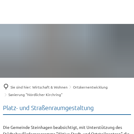
Sie sind hier:
Wirtschaft & Wohnen
Ortskernentwicklung
Sanierung "Nördlicher Kirchring"
Sanierung
Platz- und Straßenraumgestaltung
"Nördlicher
Die Gemeinde Steinhagen beabsichtigt, mit Unterstützung des
Kirchring"
Städtebauförderprogramms "Aktive Stadt- und Ortsteilzentren" die