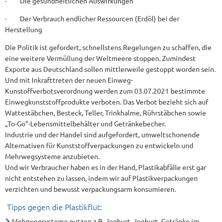
· Die gesundheitlichen Auswirkungen
· Der Verbrauch endlicher Ressourcen (Erdöl) bei der
Herstellung
Die Politik ist gefordert, schnellstens Regelungen zu schaffen, die
eine weitere Vermüllung der Weltmeere stoppen. Zumindest
Exporte aus Deutschland sollen mittlerweile gestoppt worden sein.
Und mit Inkrafttreten der neuen Einweg-
Kunstoffverbotsverordnung werden zum 03.07.2021 bestimmte
Einwegkunststoffprodukte verboten. Das Verbot bezieht sich auf
Wattestäbchen, Besteck, Teller, Trinkhalme, Rührstäbchen sowie
„To-Go“-Lebensmittelbehälter und Getränkebecher.
Industrie und der Handel sind aufgefordert, umweltschonende
Alternativen für Kunststoffverpackungen zu entwickeln und
Mehrwegsysteme anzubieten.
Und wir Verbraucher haben es in der Hand, Plastikabfälle erst gar
nicht entstehen zu lassen, indem wir auf Plastikverpackungen
verzichten und bewusst verpackungsarm konsumieren.
Tipps gegen die Plastikflut:
Mehrwegsysteme nutzen z.B. Joghurt, Joghurt, Getränke im