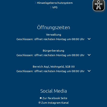
Hinweisgeberschutzsystem
VPS
Öffnungszeiten
Verwaltung
Klicken, um weitere Öffnungs- oder Schließzeiten auszublenden
Geschlossen:
öffnet nächsten Montag um 08:00 Uhr
Bürgerberatung
Klicken, um weitere Öffnungs- oder Schließzeiten auszublenden
Geschlossen:
öffnet nächsten Montag um 08:00 Uhr
Bereich Asyl, Wohngeld, SGB XII
Klicken, um weitere Öffnungs- oder Schließzeiten auszublenden
Geschlossen:
öffnet nächsten Montag um 08:00 Uhr
Social Media
Zur Facebook Seite
Zum Instagram Kanal