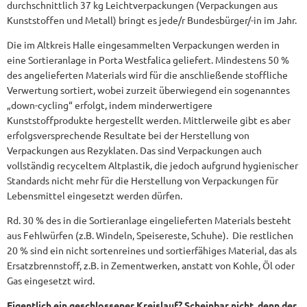
durchschnittlich 37 kg Leichtverpackungen (Verpackungen aus
Kunststoffen und Metall) bringt es jede/r Bundesbürger/-in im Jahr.
Die im Altkreis Halle eingesammelten Verpackungen werden in
eine Sortieranlage in Porta Westfalica geliefert. Mindestens 50 %
des angelieferten Materials wird für die anschließende stoffliche
Verwertung sortiert, wobei zurzeit überwiegend ein sogenanntes
„down-cycling“ erfolgt, indem minderwertigere
Kunststoffprodukte hergestellt werden. Mittlerweile gibt es aber
erfolgsversprechende Resultate bei der Herstellung von
Verpackungen aus Rezyklaten. Das sind Verpackungen auch
vollständig recyceltem Altplastik, die jedoch aufgrund hygienischer
Standards nicht mehr für die Herstellung von Verpackungen für
Lebensmittel eingesetzt werden dürfen.
Rd. 30 % des in die Sortieranlage eingelieferten Materials besteht
aus Fehlwürfen (z.B. Windeln, Speisereste, Schuhe). Die restlichen
20 % sind ein nicht sortenreines und sortierfähiges Material, das als
Ersatzbrennstoff, z.B. in Zementwerken, anstatt von Kohle, Öl oder
Gas eingesetzt wird.
Eigentlich ein geschlossener Kreislauf? Scheinbar nicht, denn der