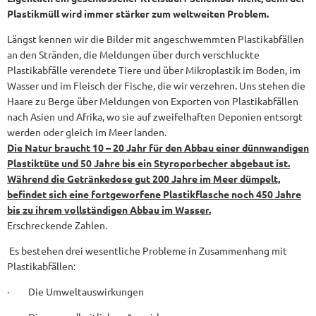
Plastikmüll wird immer stärker zum weltweiten Problem.
Längst kennen wir die Bilder mit angeschwemmten Plastikabfällen
an den Stränden, die Meldungen über durch verschluckte
Plastikabfälle verendete Tiere und über Mikroplastik im Boden, im
Wasser und im Fleisch der Fische, die wir verzehren. Uns stehen die
Haare zu Berge über Meldungen von Exporten von Plastikabfällen
nach Asien und Afrika, wo sie auf zweifelhaften Deponien entsorgt
werden oder gleich im Meer landen.
Die Natur braucht 10 – 20 Jahr für den Abbau einer dünnwandigen
Plastiktüte und 50 Jahre bis ein Styroporbecher abgebaut ist.
Während die Getränkedose gut 200 Jahre im Meer dümpelt,
befindet sich eine fortgeworfene Plastikflasche noch 450 Jahre
bis zu ihrem vollständigen Abbau im Wasser.
Erschreckende Zahlen.
Es bestehen drei wesentliche Probleme in Zusammenhang mit
Plastikabfällen:
· Die Umweltauswirkungen