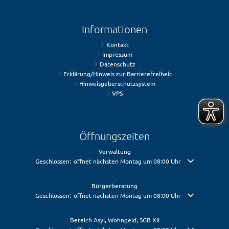
Informationen
Kontakt
Impressum
Datenschutz
Erklärung/Hinweis zur Barrierefreiheit
Hinweisgeberschutzsystem
VPS
Öffnungszeiten
Verwaltung
Klicken, um weitere Öffnungs- oder Schließzeiten auszublenden
Geschlossen:
öffnet nächsten Montag um 08:00 Uhr
Bürgerberatung
Klicken, um weitere Öffnungs- oder Schließzeiten auszublenden
Geschlossen:
öffnet nächsten Montag um 08:00 Uhr
Bereich Asyl, Wohngeld, SGB XII