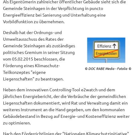
der
Als Eigentümerin zahlreicher öffentlicher Gebäude sieht sich die
Gemeinde Steinhagen in der Verpflichtung in puncto
Gemeinde
Energieeffizienz bei Sanierung und Unterhaltung eine
Steinhagen
Vorbildfunktion zu übernehmen.
Deshalb hat der Ordnungs- und
Umweltausschuss des Rates der
Gemeinde Steinhagen als zuständiges
politisches Gremium in seiner Sitzung
vom 05.02.2015 beschlossen, die
Förderung eines Klimaschutz-
© DOC RABE Media - Fotolia
Teilkonzeptes "eigene
Liegenschaften" zu beantragen.
Neben dem innovativen Controlling-Tool e2watch und dem
jährlichen Energiebericht, der die Verbräuche der gemeindlichen
Liegenschaften dokumentiert, wird Rat und Verwaltung damit ein
weiteres Instrument an die Hand gegeben, um den kommunalen
Gebäudebestand in Bezug auf Energie- und Kosteneffizienz weiter
zu optimieren.
Nach den Förderrichtlinien der "Nationalen Klimaschutzinitiative"