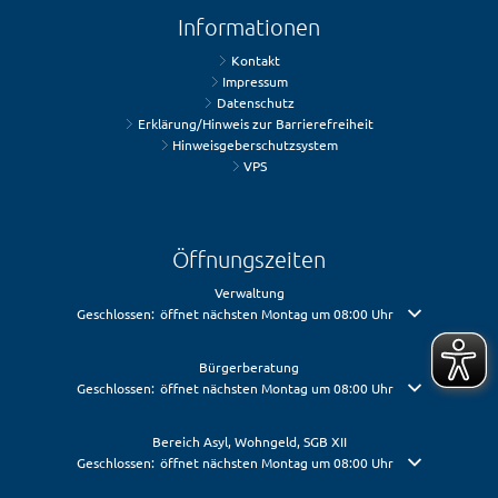
Informationen
Kontakt
Impressum
Datenschutz
Erklärung/Hinweis zur Barrierefreiheit
Hinweisgeberschutzsystem
VPS
Öffnungszeiten
Verwaltung
Klicken, um weitere Öffnungs- oder Schließzeiten auszublenden
Geschlossen:
öffnet nächsten Montag um 08:00 Uhr
Bürgerberatung
Klicken, um weitere Öffnungs- oder Schließzeiten auszublenden
Geschlossen:
öffnet nächsten Montag um 08:00 Uhr
Bereich Asyl, Wohngeld, SGB XII
Klicken, um weitere Öffnungs- oder Schließzeiten auszublenden
Geschlossen:
öffnet nächsten Montag um 08:00 Uhr