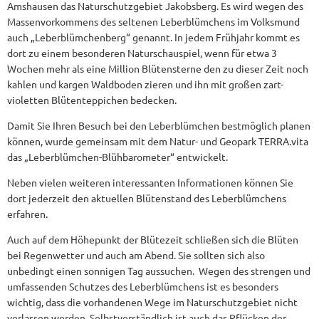
Amshausen das Naturschutzgebiet Jakobsberg. Es wird wegen des
Massenvorkommens des seltenen Leberblümchens im Volksmund
auch „Leberblümchenberg“ genannt. In jedem Frühjahr kommt es
dort zu einem besonderen Naturschauspiel, wenn für etwa 3
Wochen mehr als eine Million Blütensterne den zu dieser Zeit noch
kahlen und kargen Waldboden zieren und ihn mit großen zart-
violetten Blütenteppichen bedecken.
Damit Sie Ihren Besuch bei den Leberblümchen bestmöglich planen
können, wurde gemeinsam mit dem Natur- und Geopark TERRA.vita
das „Leberblümchen-Blühbarometer“ entwickelt.
Neben vielen weiteren interessanten Informationen können Sie
dort jederzeit den aktuellen Blütenstand des Leberblümchens
erfahren.
Auch auf dem Höhepunkt der Blütezeit schließen sich die Blüten
bei Regenwetter und auch am Abend. Sie sollten sich also
unbedingt einen sonnigen Tag aussuchen. Wegen des strengen und
umfassenden Schutzes des Leberblümchens ist es besonders
wichtig, dass die vorhandenen Wege im Naturschutzgebiet nicht
verlassen werden. Selbstverständlich ist auch das Pflücken der