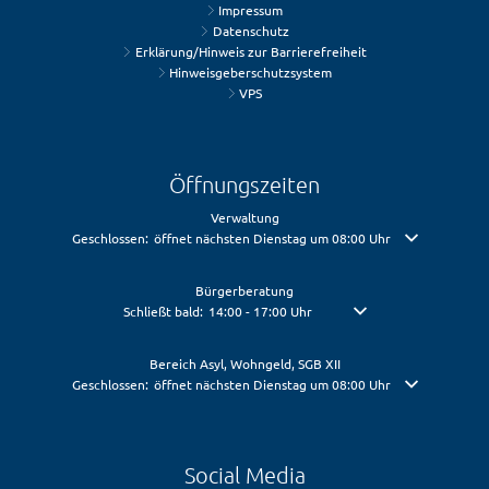
Impressum
Datenschutz
Erklärung/Hinweis zur Barrierefreiheit
Hinweisgeberschutzsystem
VPS
Öffnungszeiten
Verwaltung
Klicken, um weitere Öffnungs- oder Schließzeiten auszublenden
Geschlossen:
öffnet nächsten Dienstag um 08:00 Uhr
Bürgerberatung
Klicken, um weitere Öffnungs- oder Schließzeiten auszublen
Schließt bald:
14:00
-
17:00
Uhr
Von 14:00 bis 17:00 Uhr
Bereich Asyl, Wohngeld, SGB XII
Klicken, um weitere Öffnungs- oder Schließzeiten auszublenden
Geschlossen:
öffnet nächsten Dienstag um 08:00 Uhr
Social Media