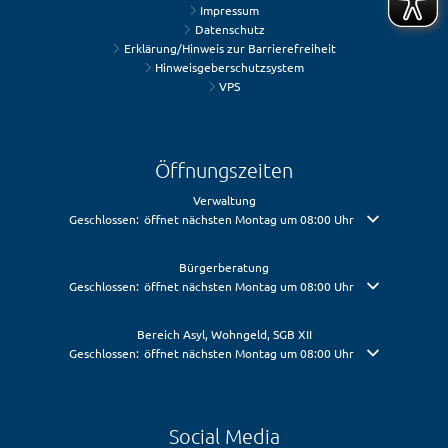
Impressum
Datenschutz
Erklärung/Hinweis zur Barrierefreiheit
Hinweisgeberschutzsystem
VPS
Öffnungszeiten
Verwaltung
Klicken, um weitere Öffnungs- oder Schließzeiten auszublenden
Geschlossen:
öffnet nächsten Montag um 08:00 Uhr
Bürgerberatung
Klicken, um weitere Öffnungs- oder Schließzeiten auszublenden
Geschlossen:
öffnet nächsten Montag um 08:00 Uhr
Bereich Asyl, Wohngeld, SGB XII
Klicken, um weitere Öffnungs- oder Schließzeiten auszublenden
Geschlossen:
öffnet nächsten Montag um 08:00 Uhr
Social Media